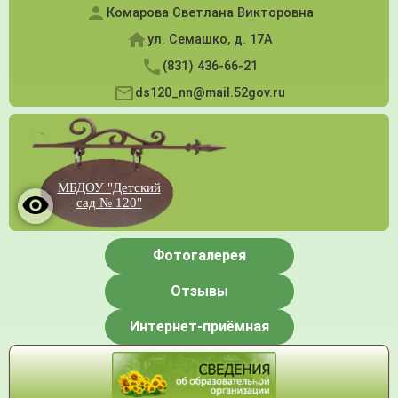
Комарова Светлана Викторовна
ул. Семашко, д. 17А
(831) 436-66-21
ds120_nn@mail.52gov.ru
МБДОУ "Детский
сад № 120"
Фотогалерея
Отзывы
Интернет-приёмная
Меню