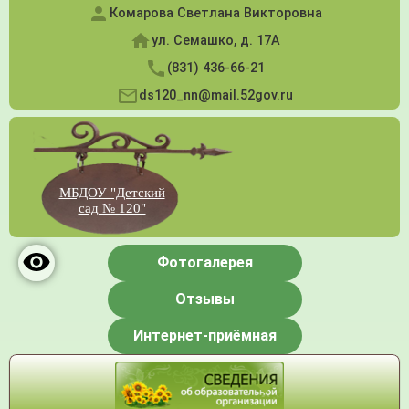
Комарова Светлана Викторовна
ул. Семашко, д. 17А
(831) 436-66-21
ds120_nn@mail.52gov.ru
МБДОУ "Детский
сад № 120"
Фотогалерея
Отзывы
Интернет-приёмная
Меню