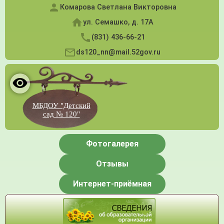
Комарова Светлана Викторовна
ул. Семашко, д. 17А
(831) 436-66-21
ds120_nn@mail.52gov.ru
МБДОУ "Детский
сад № 120"
Фотогалерея
Отзывы
Интернет-приёмная
Меню