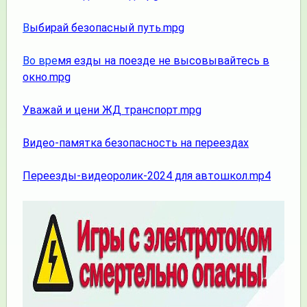
В
ыбирай безопасный путь.mpg
В
о вре
мя езды на поезде не высовывайтесь в
окно.mpg
Уважай и цени ЖД транспорт.mpg
Видео-памятка безопасность на переездах
Переезды-видеоролик-2024 для автошкол.mp4