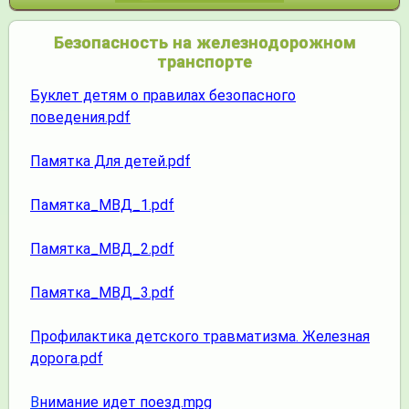
Безопасность на железнодорожном
транспорте
Буклет детям о правилах безопасного
поведения.pdf
Памятка Для детей.pdf
Памятка_МВД_1.pdf
Памятка_МВД_2.pdf
Памятка_МВД_3.pdf
Профилактика детского травматизма. Железная
дорога.pdf
В
нимание идет поезд.mpg