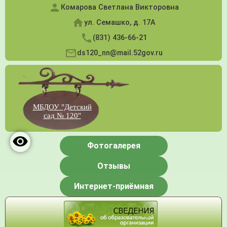
Комарова Светлана Викторовна
ул. Семашко, д. 17А
(831) 436-66-21
ds120_nn@mail.52gov.ru
МБДОУ "Детский
сад № 120"
Фотогалерея
Отзывы
Интернет-приёмная
Меню